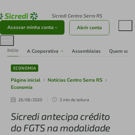
Acesse sicredi.com.br
Sicredi Centro Serra RS
Acessar minha conta
Abrir conta
Início
A Cooperativa
Assembleias
Quem som
ECONOMIA
Página inicial
Notícias Centro Serra RS
Economia
26/08/2020
2 min de leitura
Sicredi antecipa crédito
do FGTS na modalidade