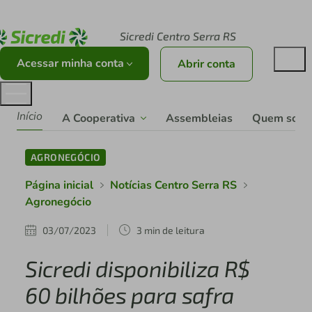
Acesse sicredi.com.br
Sicredi Centro Serra RS
Acessar minha conta
Abrir conta
Início
A Cooperativa
Assembleias
Quem som
AGRONEGÓCIO
Página inicial
Notícias Centro Serra RS
Agronegócio
03/07/2023
3 min de leitura
Sicredi disponibiliza R$
60 bilhões para safra