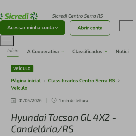
Acesse sicredi.com.br
Sicredi Centro Serra RS
Acessar minha conta
Abrir conta
Início
A Cooperativa
Classificados
Notícias
VEÍCULO
Página inicial
Classificados Centro Serra RS
Veículo
01/06/2026
1 min de leitura
Hyundai Tucson GL 4X2 -
Candelária/RS