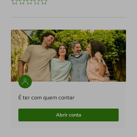
É ter com quem contar
Abrir conta