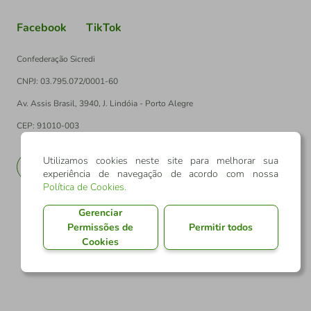
Facebook
TikTok
Confederação Sicredi
CNPJ: 03.795.072/0001-60
Av. Assis Brasil, 3940, J. Lindóia - Porto Alegre
CEP: 91010-003
Utilizamos cookies neste site para melhorar sua
PT
EN
experiência de navegação de acordo com nossa
Política de Cookies
.
Gerenciar
Permissões de
Permitir todos
Cookies