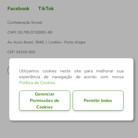
Facebook
TikTok
Confederação Sicredi
CNPJ: 03.795.072/0001-60
Av. Assis Brasil, 3940, J. Lindóia - Porto Alegre
CEP: 91010-003
PT
EN
Utilizamos cookies neste site para melhorar sua
experiência de navegação de acordo com nossa
Política de Cookies
.
Gerenciar
Permissões de
Permitir todos
Cookies