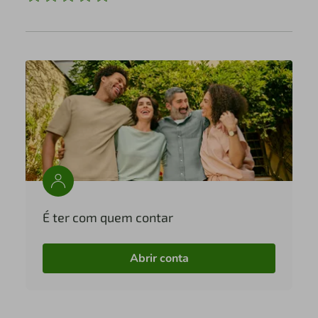
É ter com quem contar
Abrir conta