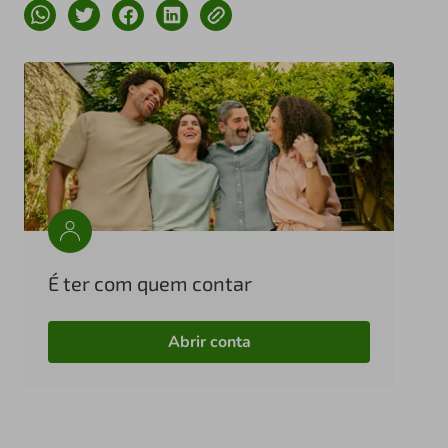
É ter com quem contar
Abrir conta