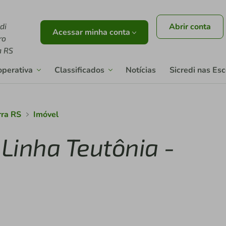
di
Abrir conta
Acessar minha conta
ro
a RS
operativa
Classificados
Notícias
Sicredi nas Es
rra RS
Imóvel
 Linha Teutônia -