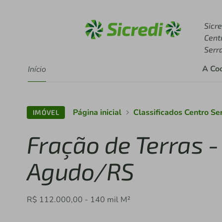
Acesse sicredi.com.br
Sicre
Cent
Serr
A Co
Início
Página inicial
Classificados Centro Se
IMÓVEL
Fração de Terras -
Agudo/RS
R$ 112.000,00 - 140 mil M²