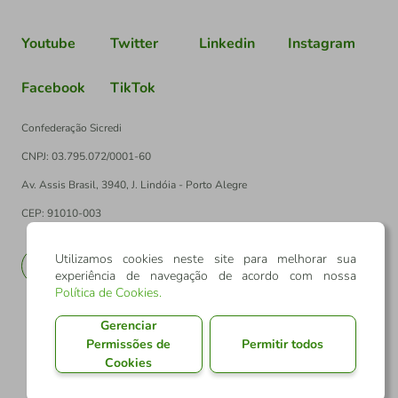
Youtube
Twitter
Linkedin
Instagram
Facebook
TikTok
Confederação Sicredi
CNPJ: 03.795.072/0001-60
Av. Assis Brasil, 3940, J. Lindóia - Porto Alegre
CEP: 91010-003
Utilizamos cookies neste site para melhorar sua
PT
EN
experiência de navegação de acordo com nossa
Política de Cookies
.
Gerenciar
Permissões de
Permitir todos
Cookies