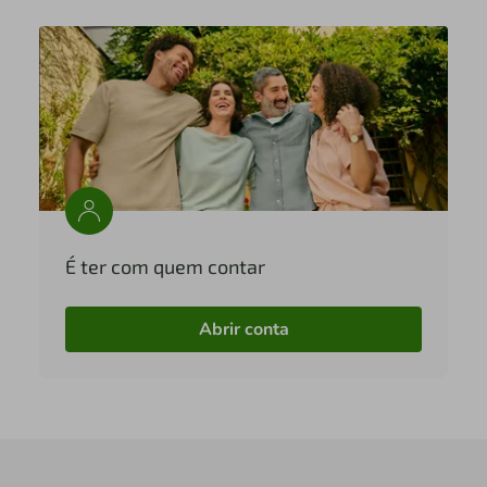
É ter com quem contar
Abrir conta