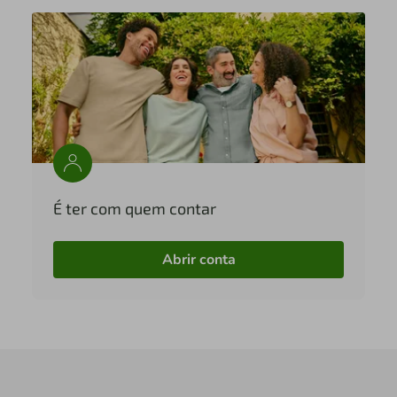
É ter com quem contar
Abrir conta