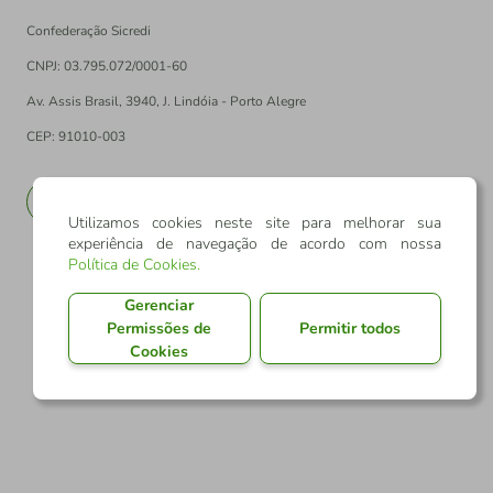
Confederação Sicredi
CNPJ: 03.795.072/0001-60
Av. Assis Brasil, 3940, J. Lindóia - Porto Alegre
CEP: 91010-003
PT
EN
Utilizamos cookies neste site para melhorar sua
experiência de navegação de acordo com nossa
Política de Cookies
.
Gerenciar
Permissões de
Permitir todos
Cookies