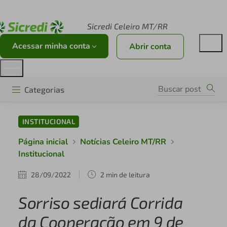
Acesse sicredi.com.br
Sicredi Celeiro MT/RR
Acessar minha conta
Abrir conta
Categorias
INSTITUCIONAL
Página inicial
Notícias Celeiro MT/RR
Institucional
28/09/2022
2 min de leitura
Sorriso sediará Corrida
da Cooperação em 9 de