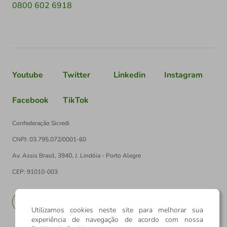
0800 602 6918
Youtube
Twitter
Linkedin
Instagram
Facebook
TikTok
Confederação Sicredi
CNPJ: 03.795.072/0001-60
Av. Assis Brasil, 3940, J. Lindóia - Porto Alegre
CEP: 91010-003
PT
EN
Utilizamos cookies neste site para melhorar sua
experiência de navegação de acordo com nossa