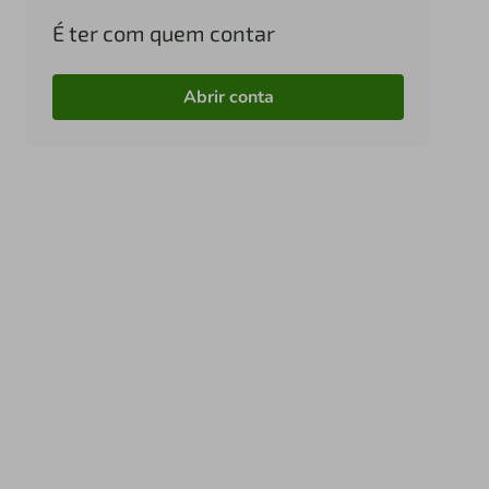
É ter com quem contar
Abrir conta