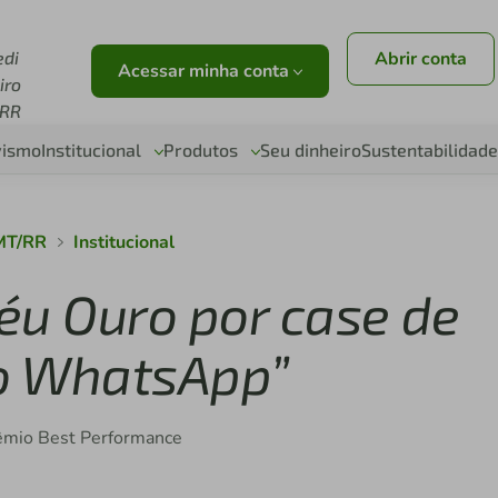
edi
Abrir conta
Acessar minha conta
iro
RR
vismo
Institucional
Produtos
Seu dinheiro
Sustentabilidade
 MT/RR
Institucional
féu Ouro por case de
no WhatsApp”
Prêmio Best Performance