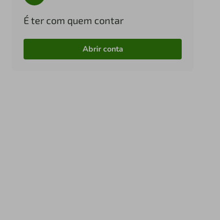
É ter com quem contar
Abrir conta