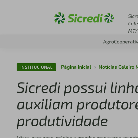
Acesse sicredi.com.br
Sicr
Cele
MT/
Agro
Cooperati
Página inicial
Notícias Celeiro
INSTITUCIONAL
Sicredi possui linh
auxiliam produto
produtividade