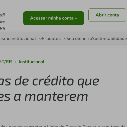
edi
Abrir conta
Acessar minha conta
iro
RR
vismo
Institucional
Produtos
Seu dinheiro
Sustentabilidade
 MT/RR
Institucional
as de crédito que
res a manterem