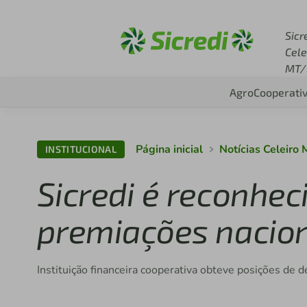
Acesse sicredi.com.br
Sicr
Cele
MT/
Agro
Cooperati
Página inicial
Notícias Celeiro
INSTITUCIONAL
Sicredi é reconhe
premiações nacio
Instituição financeira cooperativa obteve posições de 