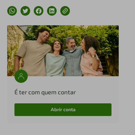
É ter com quem contar
Abrir conta