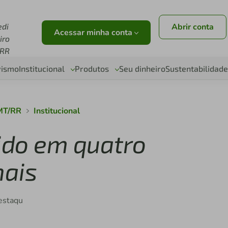
edi
Abrir conta
Acessar minha conta
iro
RR
vismo
Institucional
Produtos
Seu dinheiro
Sustentabilidade
 MT/RR
Institucional
cido em quatro
nais
destaqu