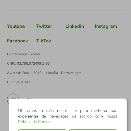
Youtube
Twitter
Linkedin
Instagram
Facebook
TikTok
Confederação Sicredi
CNPJ: 03.795.072/0001-60
Av. Assis Brasil, 3940, J. Lindóia - Porto Alegre
CEP: 91010-003
PT
EN
Utilizamos cookies neste site para melhorar sua
experiência de navegação de acordo com nossa
Política de Cookies
.