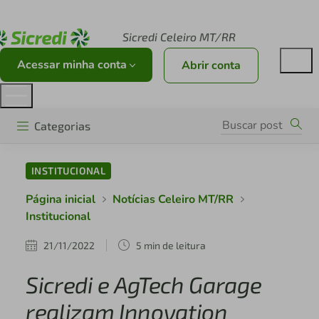
Acesse sicredi.com.br
Sicredi Celeiro MT/RR
Acessar minha conta
Abrir conta
Categorias
INSTITUCIONAL
Página inicial
Notícias Celeiro MT/RR
Institucional
21/11/2022
5 min de leitura
Sicredi e AgTech Garage
realizam Innovation