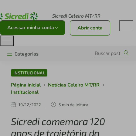
Acesse sicredi.com.br
Sicredi Celeiro MT/RR
Acessar minha conta
Abrir conta
Categorias
INSTITUCIONAL
Página inicial
Notícias Celeiro MT/RR
Institucional
19/12/2022
5 min de leitura
Sicredi comemora 120
anos de trajetória do