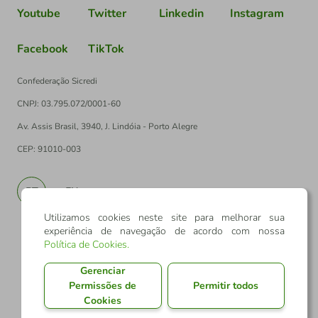
Youtube
Twitter
Linkedin
Instagram
Facebook
TikTok
Confederação Sicredi
CNPJ: 03.795.072/0001-60
Av. Assis Brasil, 3940, J. Lindóia - Porto Alegre
CEP: 91010-003
PT
EN
Utilizamos cookies neste site para melhorar sua
experiência de navegação de acordo com nossa
Política de Cookies
.
Gerenciar
Permissões de
Permitir todos
Cookies