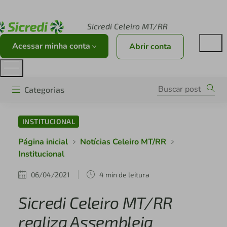
Acesse sicredi.com.br
Sicredi Celeiro MT/RR
Acessar minha conta
Abrir conta
Categorias
INSTITUCIONAL
Página inicial
Notícias Celeiro MT/RR
Institucional
06/04/2021
4 min de leitura
Sicredi Celeiro MT/RR
realiza Assembleia