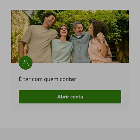
É ter com quem contar
Abrir conta