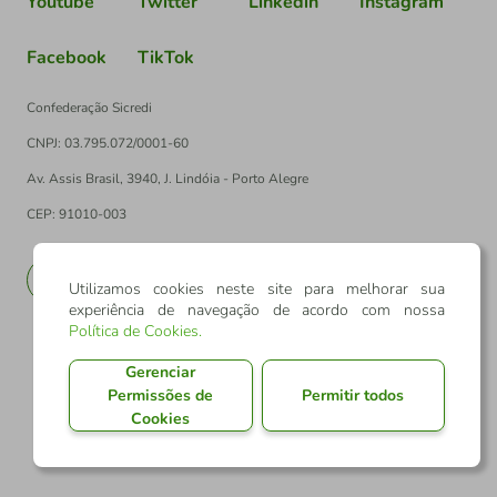
Youtube
Twitter
Linkedin
Instagram
Facebook
TikTok
Confederação Sicredi
CNPJ: 03.795.072/0001-60
Av. Assis Brasil, 3940, J. Lindóia - Porto Alegre
CEP: 91010-003
PT
EN
Utilizamos cookies neste site para melhorar sua
experiência de navegação de acordo com nossa
Política de Cookies
.
Gerenciar
Permissões de
Permitir todos
Cookies