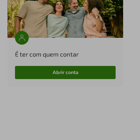
É ter com quem contar
Abrir conta