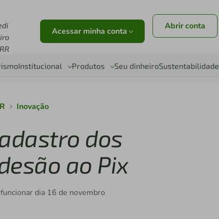
edi
Abrir conta
Acessar minha conta
iro
RR
vismo
Institucional
Produtos
Seu dinheiro
Sustentabilidade
RR
Inovação
-cadastro dos
desão ao Pix
funcionar dia 16 de novembro