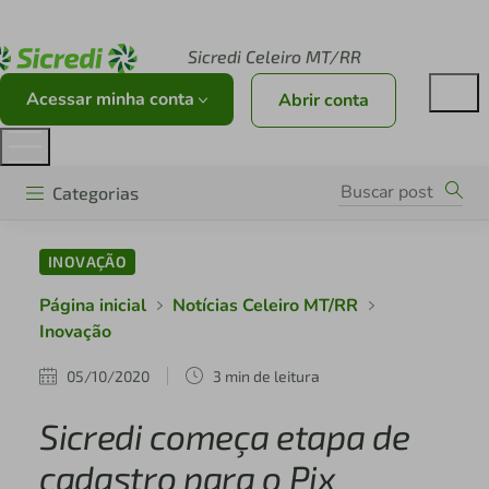
Acesse sicredi.com.br
Sicredi Celeiro MT/RR
Acessar minha conta
Abrir conta
Categorias
INOVAÇÃO
Página inicial
Notícias Celeiro MT/RR
Inovação
05/10/2020
3 min de leitura
Sicredi começa etapa de
cadastro para o Pix