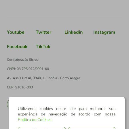
Youtube
Twitter
Linkedin
Instagram
Facebook
TikTok
Confederação Sicredi
CNPJ: 03.795.072/0001-60
Av. Assis Brasil, 3940, J. Lindóia - Porto Alegre
CEP: 91010-003
PT
EN
Utilizamos cookies neste site para melhorar sua
experiência de navegação de acordo com nossa
Política de Cookies
.