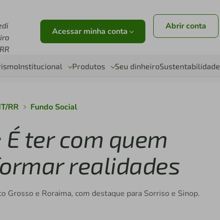
edi
Abrir conta
Acessar minha conta
iro
RR
vismo
Institucional
Produtos
Seu dinheiro
Sustentabilidade
MT/RR
Fundo Social
: É ter com quem
formar realidades
to Grosso e Roraima, com destaque para Sorriso e Sinop.