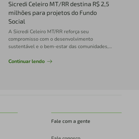
Sicredi Celeiro MT/RR destina R$ 2,5
milhões para projetos do Fundo
Social
A Sicredi Celeiro MT/RR reforça seu
compromisso com o desenvolvimento
sustentável e o bem-estar das comunidades,
anunciando a destinação de R$ 2,5 milhões
através do Fundo Social 2025
Continuar lendo
Fale com a gente
Fale conosco