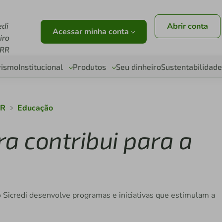
edi
Abrir conta
Acessar minha conta
iro
RR
vismo
Institucional
Produtos
Seu dinheiro
Sustentabilidade
RR
Educação
a contribui para a
 Sicredi desenvolve programas e iniciativas que estimulam a