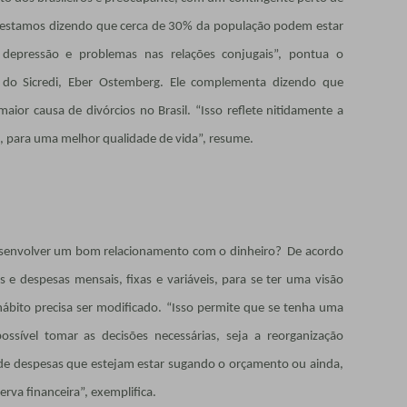
a estamos dizendo que cerca de 30% da população podem estar
 depressão e problemas nas relações conjugais”, pontua o
 do Sicredi, Eber Ostemberg. Ele complementa dizendo que
ior causa de divórcios no Brasil. “Isso reflete nitidamente a
l, para uma melhor qualidade de vida”, resume.
 desenvolver um bom relacionamento com o dinheiro? De acordo
as e despesas mensais, fixas e variáveis, para se ter uma visão
hábito precisa ser modificado. “Isso permite que se tenha uma
 possível tomar as decisões necessárias, seja a reorganização
ão de despesas que estejam estar sugando o orçamento ou ainda,
erva financeira”, exemplifica.