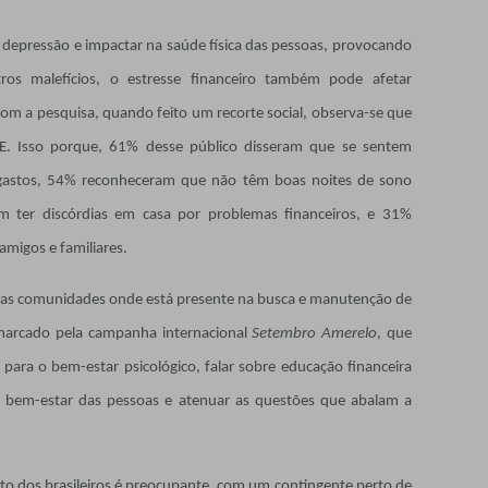
 depressão e impactar na saúde física das pessoas, provocando
tros malefícios, o estresse financeiro também pode afetar
com a pesquisa, quando feito um recorte social, observa-se que
D/E. Isso porque, 61% desse público disseram que se sentem
gastos, 54% reconheceram que não têm boas noites de sono
m ter discórdias em casa por problemas financeiros, e 31%
amigos e familiares.
os e as comunidades onde está presente na busca e manutenção de
marcado pela campanha internacional
Setembro Amerelo
, que
 para o bem-estar psicológico, falar sobre educação financeira
bem-estar das pessoas e atenuar as questões que abalam a
nto dos brasileiros é preocupante, com um contingente perto de