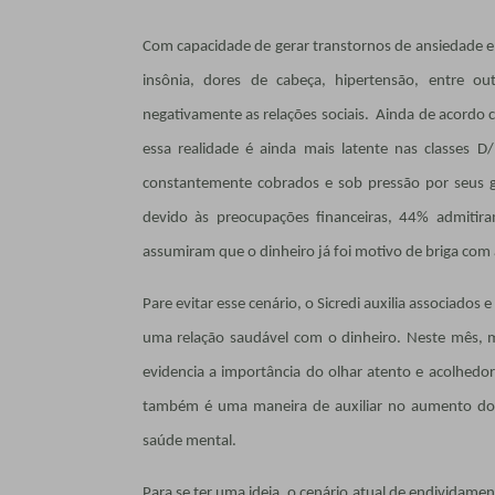
Com capacidade de gerar transtornos de ansiedade e
insônia, dores de cabeça, hipertensão, entre ou
negativamente as relações sociais. Ainda de acordo 
essa realidade é ainda mais latente nas classes 
constantemente cobrados e sob pressão por seus 
devido às preocupações financeiras, 44% admitira
assumiram que o dinheiro já foi motivo de briga com 
Pare evitar esse cenário, o Sicredi auxilia associad
uma relação saudável com o dinheiro. Neste mês, 
evidencia a importância do olhar atento e acolhedor
também é uma maneira de auxiliar no aumento do 
saúde mental.
Para se ter uma ideia, o cenário atual de endividame