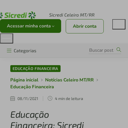
Acesse sicredi.com.br
Sicredi Celeiro MT/RR
Acessar minha conta
Abrir conta
Categorias
EDUCAÇÃO FINANCEIRA
Página inicial
Notícias Celeiro MT/RR
Educação Financeira
08/11/2021
4 min de leitura
Educação
Financeira: Sicredi