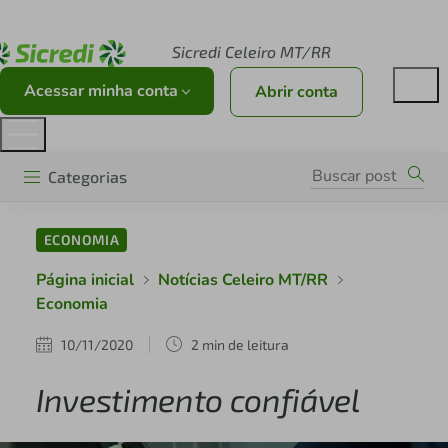
Acesse sicredi.com.br
Sicredi Celeiro MT/RR
Acessar minha conta
Abrir conta
Categorias
ECONOMIA
Página inicial
Notícias Celeiro MT/RR
Economia
10/11/2020
2 min de leitura
Investimento confiável