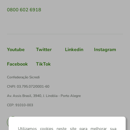
0800 602 6918
Youtube
Twitter
Linkedin
Instagram
Facebook
TikTok
Confederação Sicredi
CNPJ: 03.795.072/0001-60
Av. Assis Brasil, 3940, J. Lindóia - Porto Alegre
CEP: 91010-003
PT
EN
Utilizamos cookies neste site para melhorar sua