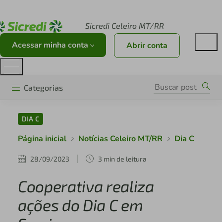
Acesse sicredi.com.br
Sicredi Celeiro MT/RR
Acessar minha conta
Abrir conta
Categorias
DIA C
Página inicial
Notícias Celeiro MT/RR
Dia C
28/09/2023
3 min de leitura
Cooperativa realiza
ações do Dia C em