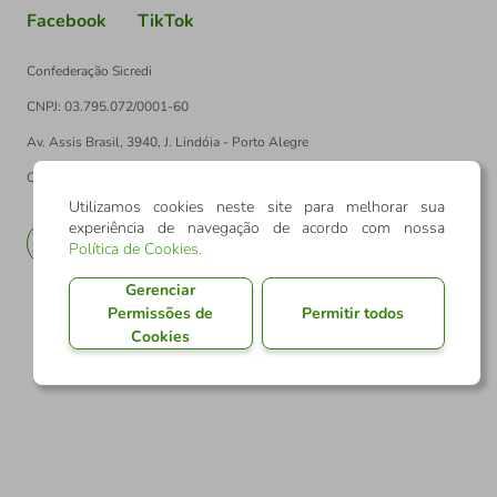
Facebook
TikTok
Confederação Sicredi
CNPJ: 03.795.072/0001-60
Av. Assis Brasil, 3940, J. Lindóia - Porto Alegre
CEP: 91010-003
Utilizamos cookies neste site para melhorar sua
experiência de navegação de acordo com nossa
PT
EN
Política de Cookies
.
Gerenciar
Permissões de
Permitir todos
Cookies