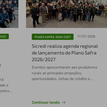
17/07/2026
WCUC
PLANO SAFRA 2026/2027
Sicredi realiza agenda regional
de lançamento do Plano Safra
2026/2027
e
Eventos apresentaram aos produtores
rurais as principais projeções,
oportunidades, linhas de crédito e
rá
soluções financeiras para a nova safra.
dade e
contro
Continuar lendo