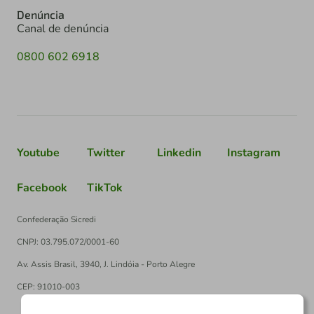
Denúncia
Canal de denúncia
0800 602 6918
Youtube
Twitter
Linkedin
Instagram
Facebook
TikTok
Confederação Sicredi
CNPJ: 03.795.072/0001-60
Av. Assis Brasil, 3940, J. Lindóia - Porto Alegre
CEP: 91010-003