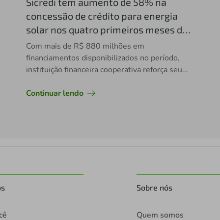
Sicredi tem aumento de 58% na
concessão de crédito para energia
solar nos quatro primeiros meses de
2022
Com mais de R$ 880 milhões em
financiamentos disponibilizados no período,
instituição financeira cooperativa reforça seu
fomento a projetos que apoiam os negócios
voltados ao sistema de energia limpa no Brasil
Continuar lendo
os
Sobre nós
cê
Quem somos