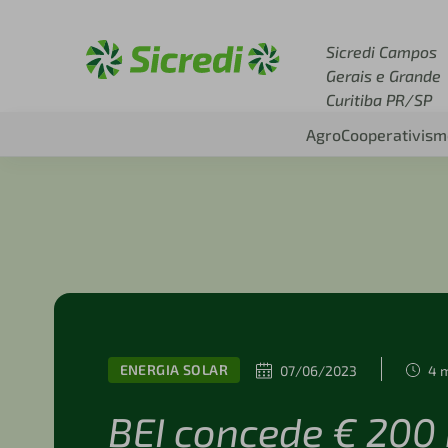
Acesse sicredi.com.br
Sicredi Campos
Gerais e Grande
Curitiba PR/SP
Agro
Cooperativism
ENERGIA SOLAR
07/06/2023
4 m
BEI concede € 200