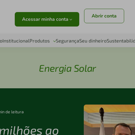
Abrir conta
Acessar minha conta
o
Institucional
Produtos
Segurança
Seu dinheiro
Sustentabili
Energia Solar
in de leitura
 milhões ao