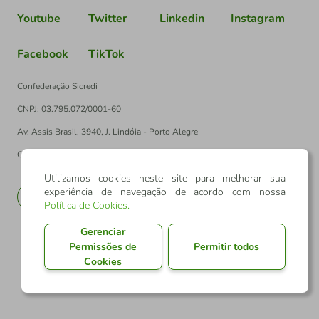
Youtube
Twitter
Linkedin
Instagram
Facebook
TikTok
Confederação Sicredi
CNPJ: 03.795.072/0001-60
Av. Assis Brasil, 3940, J. Lindóia - Porto Alegre
CEP: 91010-003
Utilizamos cookies neste site para melhorar sua
experiência de navegação de acordo com nossa
PT
EN
Política de Cookies
.
Gerenciar
Permissões de
Permitir todos
Cookies