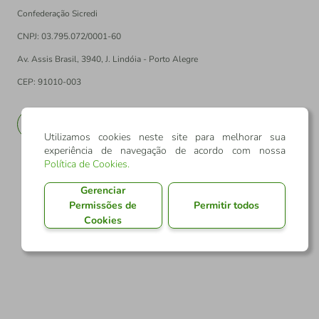
Confederação Sicredi
CNPJ: 03.795.072/0001-60
Av. Assis Brasil, 3940, J. Lindóia - Porto Alegre
CEP: 91010-003
PT
EN
Utilizamos cookies neste site para melhorar sua
experiência de navegação de acordo com nossa
Política de Cookies
.
Gerenciar
Permissões de
Permitir todos
Cookies