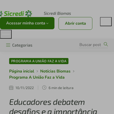
Acesse sicredi.com.br
Sicredi Biomas
Acessar minha conta
Abrir conta
Categorias
PROGRAMA A UNIÃO FAZ A VIDA
Página inicial
Notícias Biomas
Programa A União Faz a Vida
10/11/2022
6 min de leitura
Educadores debatem
desafios e a importância