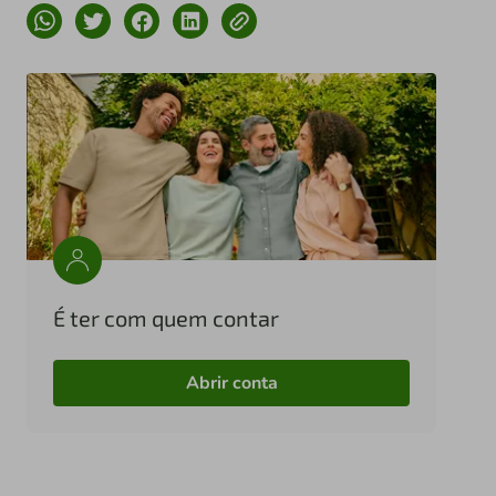
É ter com quem contar
Abrir conta