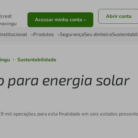
r
icredi
Abrir conta
Acessar minha conta
raxingu
Institucional
Produtos
Segurança
Seu dinheiro
Sustentabi
xingu
Sustentabilidade
o para energia solar
29 mil operações para esta finalidade em seis estados present