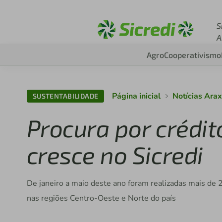
Acesse sicredi.com.b
S
A
Agro
Cooperativismo
Página inicial
Notícias Ara
SUSTENTABILIDADE
Procura por crédit
cresce no Sicredi
De janeiro a maio deste ano foram realizadas mais de 
nas regiões Centro-Oeste e Norte do país