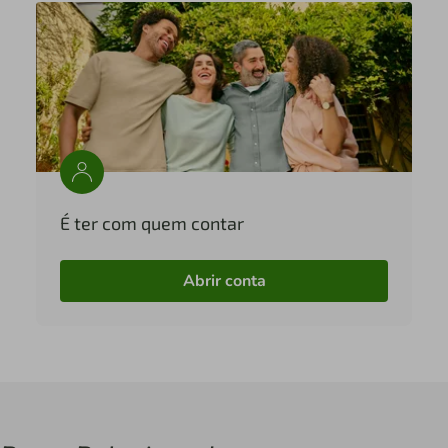
É ter com quem contar
Abrir conta