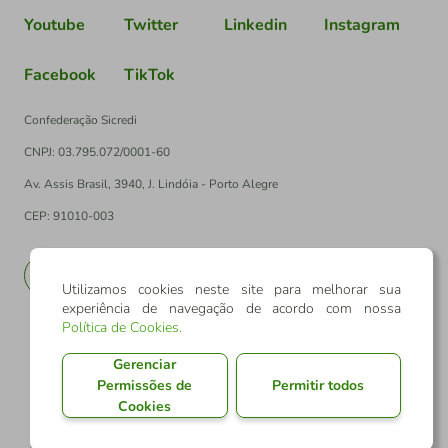
Youtube
Twitter
Linkedin
Instagram
Facebook
TikTok
Confederação Sicredi
CNPJ: 03.795.072/0001-60
Av. Assis Brasil, 3940, J. Lindóia - Porto Alegre
CEP: 91010-003
PT
EN
Utilizamos cookies neste site para melhorar sua
experiência de navegação de acordo com nossa
Política de Cookies
.
Gerenciar
Permissões de
Permitir todos
Cookies