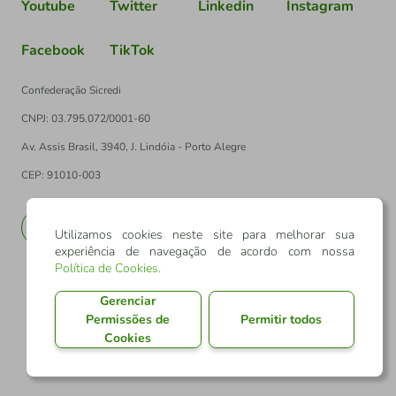
Youtube
Twitter
Linkedin
Instagram
Facebook
TikTok
Confederação Sicredi
CNPJ: 03.795.072/0001-60
Av. Assis Brasil, 3940, J. Lindóia - Porto Alegre
CEP: 91010-003
PT
EN
Utilizamos cookies neste site para melhorar sua
experiência de navegação de acordo com nossa
Política de Cookies
.
Gerenciar
Permissões de
Permitir todos
Cookies