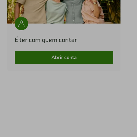
É ter com quem contar
Abrir conta