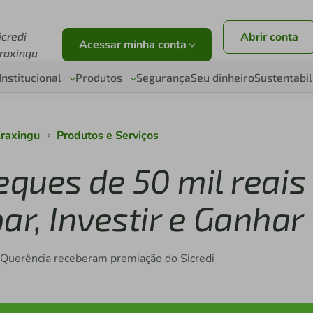
r
icredi
Abrir conta
Acessar minha conta
raxingu
Institucional
Produtos
Segurança
Seu dinheiro
Sustentabi
Araxingu
Produtos e Serviços
eques de 50 mil reais
r, Investir e Ganhar
Querência receberam premiação do Sicredi