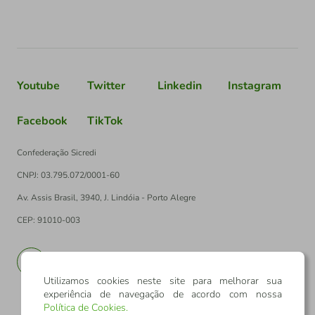
Youtube
Twitter
Linkedin
Instagram
Facebook
TikTok
Confederação Sicredi
CNPJ: 03.795.072/0001-60
Av. Assis Brasil, 3940, J. Lindóia - Porto Alegre
CEP: 91010-003
PT
EN
Utilizamos cookies neste site para melhorar sua
experiência de navegação de acordo com nossa
Política de Cookies
.