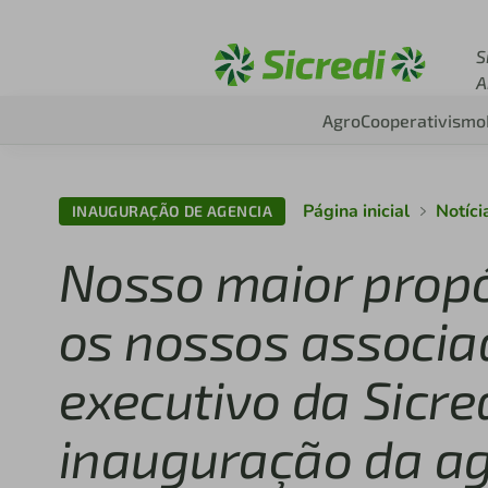
Acesse sicredi.com.b
S
A
Agro
Cooperativismo
Página inicial
Notíci
INAUGURAÇÃO DE AGENCIA
Nosso maior propó
os nossos associad
executivo da Sicre
inauguração da ag