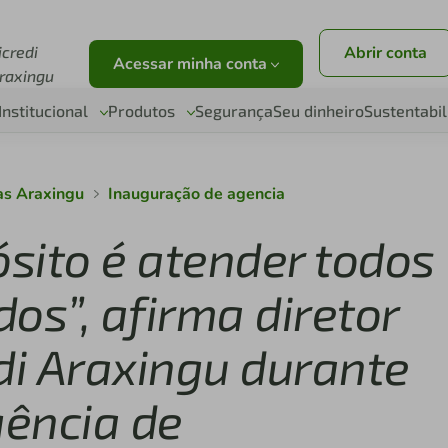
r
icredi
Abrir conta
Acessar minha conta
raxingu
Institucional
Produtos
Segurança
Seu dinheiro
Sustentabi
as Araxingu
Inauguração de agencia
sito é atender todos
os”, afirma diretor
di Araxingu durante
ência de