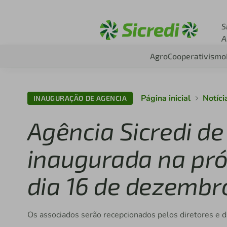
Acesse sicredi.com.b
S
A
Agro
Cooperativismo
Página inicial
Notíci
INAUGURAÇÃO DE AGENCIA
Agência Sicredi de
inaugurada na pró
dia 16 de dezembr
Os associados serão recepcionados pelos diretores e d