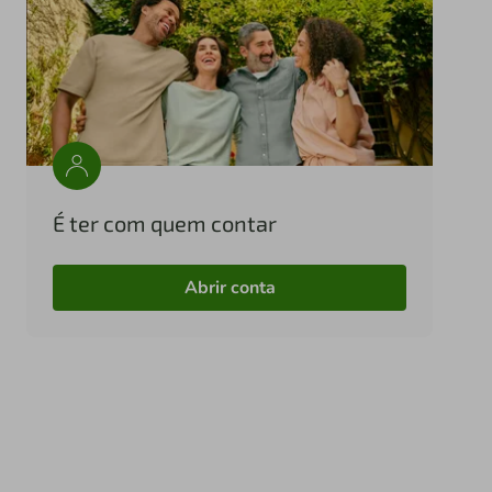
É ter com quem contar
Abrir conta