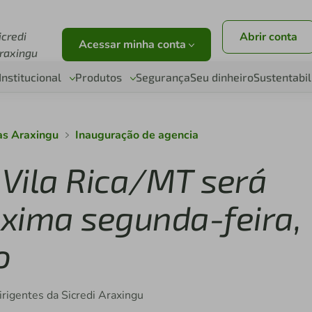
r
icredi
Abrir conta
Acessar minha conta
raxingu
Institucional
Produtos
Segurança
Seu dinheiro
Sustentabi
as Araxingu
Inauguração de agencia
 Vila Rica/MT será
xima segunda-feira,
o
irigentes da Sicredi Araxingu