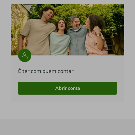
É ter com quem contar
Abrir conta