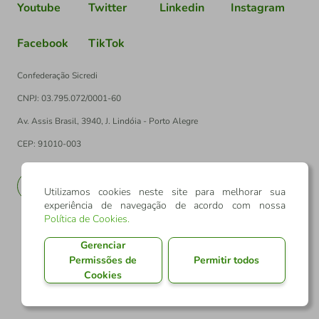
Youtube
Twitter
Linkedin
Instagram
Facebook
TikTok
Confederação Sicredi
CNPJ: 03.795.072/0001-60
Av. Assis Brasil, 3940, J. Lindóia - Porto Alegre
CEP: 91010-003
PT
EN
Utilizamos cookies neste site para melhorar sua
experiência de navegação de acordo com nossa
Política de Cookies
.
Gerenciar
Permissões de
Permitir todos
Cookies