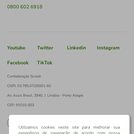
0800 602 6918
Youtube
Twitter
Linkedin
Instagram
Facebook
TikTok
Confederação Sicredi
CNPJ: 03.795.072/0001-60
Av. Assis Brasil, 3940, J. Lindóia - Porto Alegre
CEP: 91010-003
PT
EN
Utilizamos cookies neste site para melhorar sua
experiência de navegação de acordo com nossa