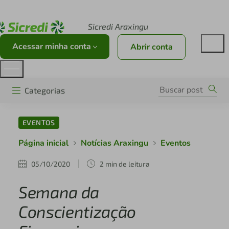
Acesse sicredi.com.br
Sicredi Araxingu
Acessar minha conta
Abrir conta
Categorias
EVENTOS
Página inicial
Notícias Araxingu
Eventos
05/10/2020
2 min de leitura
Semana da
Conscientização