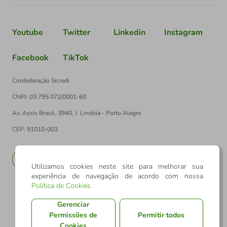
Youtube
Twitter
Linkedin
Instagram
Facebook
TikTok
Confederação Sicredi
CNPJ: 03.795.072/0001-60
Av. Assis Brasil, 3940, J. Lindóia - Porto Alegre
CEP: 91010-003
PT
EN
Utilizamos cookies neste site para melhorar sua
experiência de navegação de acordo com nossa
Política de Cookies
.
Gerenciar
Permissões de
Permitir todos
Cookies