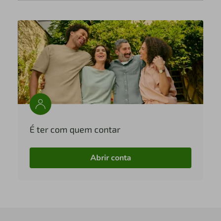
É ter com quem contar
Abrir conta