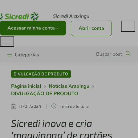
Acesse sicredi.com.br
Sicredi Araxingu
Acessar minha conta
Abrir conta
Categorias
DIVULGAÇÃO DE PRODUTO
Página inicial
Notícias Araxingu
DIVULGAÇÃO DE PRODUTO
11/01/2024
1 min de leitura
Sicredi inova e cria
‘maquinona’ de cartões