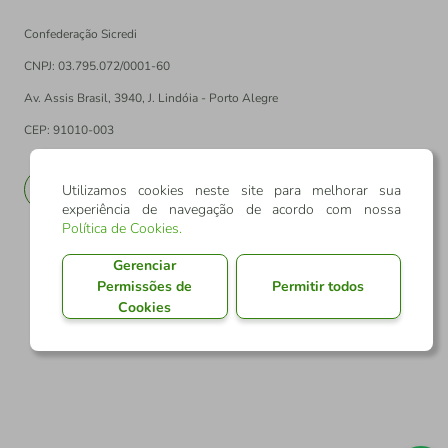
Confederação Sicredi
CNPJ: 03.795.072/0001-60
Av. Assis Brasil, 3940, J. Lindóia - Porto Alegre
CEP: 91010-003
PT
EN
Utilizamos cookies neste site para melhorar sua
experiência de navegação de acordo com nossa
Política de Cookies
.
Gerenciar
Permissões de
Permitir todos
Cookies