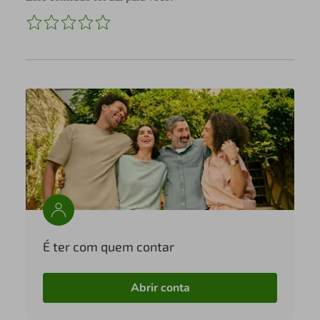
É ter com quem contar
Abrir conta