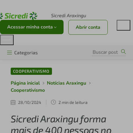
Acesse sicredi.com.br
Sicredi Araxingu
Acessar minha conta
Abrir conta
Categorias
COOPERATIVISMO
Página inicial
Notícias Araxingu
Cooperativismo
28/10/2024
2 min de leitura
Sicredi Araxingu forma
mais de 400 pessoas no