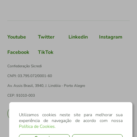
Youtube
Twitter
Linkedin
Instagram
Facebook
TikTok
Confederação Sicredi
CNPJ: 03.795.072/0001-60
Av. Assis Brasil, 3940, J. Lindóia - Porto Alegre
CEP: 91010-003
PT
EN
Utilizamos cookies neste site para melhorar sua
experiência de navegação de acordo com nossa
Política de Cookies
.