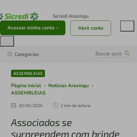
Acesse sicredi.com.br
Sicredi Araxingu
Acessar minha conta
Abrir conta
Categorias
ASSEMBLEIAS
Página inicial
Notícias Araxingu
ASSEMBLEIAS
20/03/2024
2 min de leitura
Associados se
surpreendem com brinde