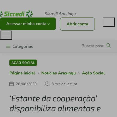
Acesse sicredi.com.br
Sicredi Araxingu
Acessar minha conta
Abrir conta
Categorias
AÇÃO SOCIAL
Página inicial
Notícias Araxingu
Ação Social
26/08/2020
3 min de leitura
‘Estante da cooperação’
disponibiliza alimentos e