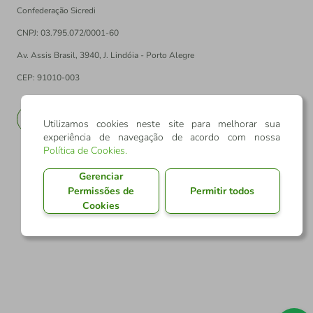
Confederação Sicredi
CNPJ: 03.795.072/0001-60
Av. Assis Brasil, 3940, J. Lindóia - Porto Alegre
CEP: 91010-003
PT
EN
Utilizamos cookies neste site para melhorar sua
experiência de navegação de acordo com nossa
Política de Cookies
.
Gerenciar
Permissões de
Permitir todos
Cookies