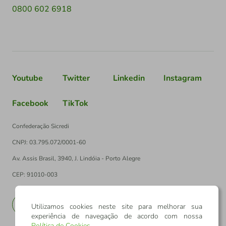
0800 602 6918
Youtube
Twitter
Linkedin
Instagram
Facebook
TikTok
Confederação Sicredi
CNPJ: 03.795.072/0001-60
Av. Assis Brasil, 3940, J. Lindóia - Porto Alegre
CEP: 91010-003
PT
EN
Utilizamos cookies neste site para melhorar sua
experiência de navegação de acordo com nossa
Política de Cookies
.