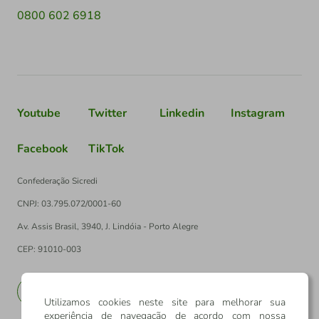
0800 602 6918
Youtube
Twitter
Linkedin
Instagram
Facebook
TikTok
Confederação Sicredi
CNPJ: 03.795.072/0001-60
Av. Assis Brasil, 3940, J. Lindóia - Porto Alegre
CEP: 91010-003
PT
EN
Utilizamos cookies neste site para melhorar sua
experiência de navegação de acordo com nossa