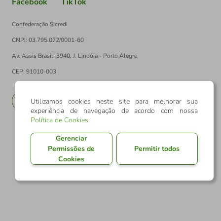
Facebook
TikTok
Confederação Sicredi
CNPJ: 03.795.072/0001-60
Av. Assis Brasil, 3940, J. Lindóia - Porto Alegre
CEP: 91010-003
PT
EN
Utilizamos cookies neste site para melhorar sua
experiência de navegação de acordo com nossa
Política de Cookies
.
Gerenciar
Permissões de
Permitir todos
Cookies