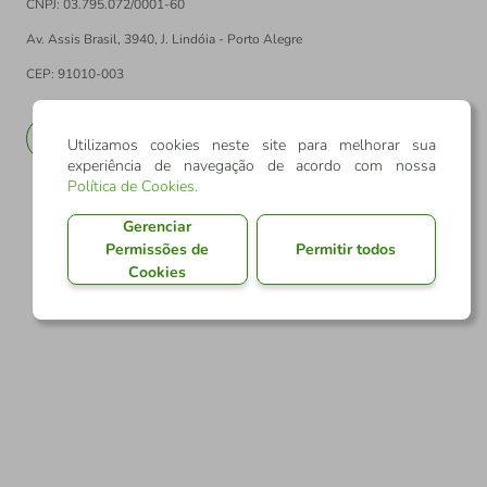
CNPJ: 03.795.072/0001-60
Av. Assis Brasil, 3940, J. Lindóia - Porto Alegre
CEP: 91010-003
PT
EN
Utilizamos cookies neste site para melhorar sua
experiência de navegação de acordo com nossa
Política de Cookies
.
Gerenciar
Permissões de
Permitir todos
Cookies