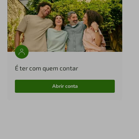
É ter com quem contar
Abrir conta