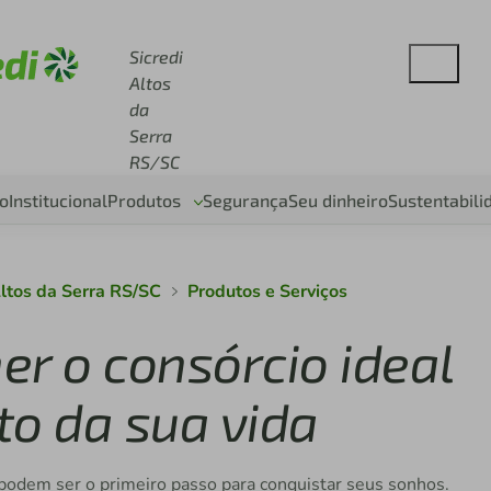
se sicredi.com.br
Sicredi
Altos
da
Serra
RS/SC
o
Institucional
Produtos
Segurança
Seu dinheiro
Sustentabili
Altos da Serra RS/SC
Produtos e Serviços
r o consórcio ideal
o da sua vida
 podem ser o primeiro passo para conquistar seus sonhos.